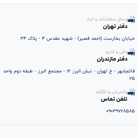
ارسال سفارشات و انبار
دفتر تهران
خیابان بخارست (احمد قصیر) - شهید مقدس ۴ - پلاک 34
مالی و اداری
دفتر مازندران
قائم‌شهر - خ تهران - نبش البرز ۱۲ - مجتمع البرز - طبقه دوم واحد
۲۵
واتس‌اپ و تلگرام
تلفن تماس
۰۹۰۳۹۷۲۸۵۸۵