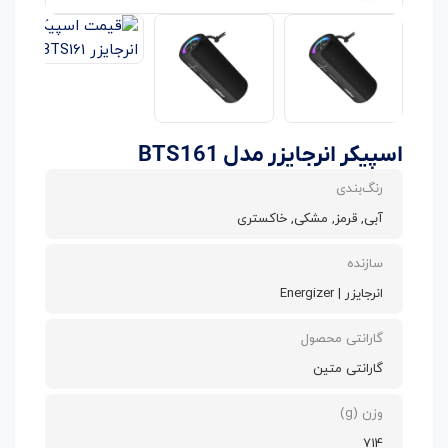
اسپیکر انرجایزر مدل BTS161
رنگ‌بندی
آبی, قرمز, مشکی, خاکستری
سازنده
انرجایزر | Energizer
گارانتی محصول
گارانتی متین
وزن (g)
714