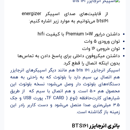
از قابلیت‌های صدای اسپیکر energizer
bts161 می‌توانیم به موارد زیر اشاره کنیم:
داشتن درایور Premium 10W با کیفیت hifi
توان ورودی 5 وات
توان خروجی 16 وات
داشتن میکروفون داخلی برای پاسخ دادن به تماس‌ها
بدون اینکه اتصال را قطع کرد.
اسپیکر انرجایزر bts 161 هم مانند دیگر اسپیکر‌های انرجایزر
هم اتصال بی سیم دارد با بلوتوث که به راحتی به همه
دستگاه‌های بلوتوث دار وصل می‌شود؛ نسخه بلوتوث این
محصول هم 5.0 است. و هم اتصال با سیم که از طریق
شیار‌های کارت‌حافظه (نوع ( TF CARD، پورت USB و جک
3.5 میلی‌متری صدا متصل می‌شود و دست کاربر رادر این
زمینه باز گذاشته است.
BTS161
باتری انرجایزر