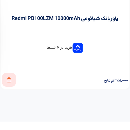
پاوربانک شیائومی Redmi PB100LZM 10000mAh
خرید در ۴ قسط
۳۵۱,۰۰۰
تومان