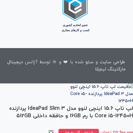
طراحی سایت
و
سئو
شده با ❤️ و ☕ توسط آژانس
دیجیتال
مارکتینگ تیم‌تِلا
لپ تاپ 15.6 اینچی لنوو مدل IdeaPad Slim 3 پردازنده
Core i5-12450H با رم 16GB و حافظه داخلی 512GB
۲۵,۹۰۰,۰۰۰
تومان
انتخاب گزینه ها