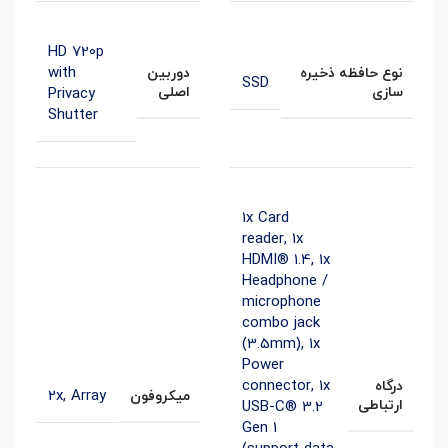
HD 720p
with
نوع حافظه ذخیره
دوربین
SSD
سازی
اصلی
Privacy
Shutter
1x Card
reader
,
1x
HDMI® 1.4
,
1x
Headphone /
microphone
combo jack
(3.5mm)
,
1x
Power
connector
,
1x
درگاه
2x, Array
میکروفون
ارتباطی
USB-C® 3.2
Gen 1