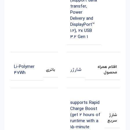
(support data
transfer,
Power
Delivery and
DisplayPort™
1.2)
,
2x USB
3.2 Gen 1
Li-Polymer
اقلام همراه
شارژر
باتری
محصول
47Wh
supports Rapid
Charge Boost
(get 2 hours of
شارژ
سریع
runtime with a
15-minute