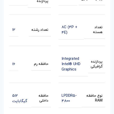
پردازنده
8C (4P +
تعداد
12
تعداد رشته
هسته
4E)
Integrated
پردازنده
16
Intel® UHD
حافظه رم
گرافیکی
Graphics
512
LPDDR5-
نوع حافظه
حافظه
RAM
داخلی
4800
گیگابایت