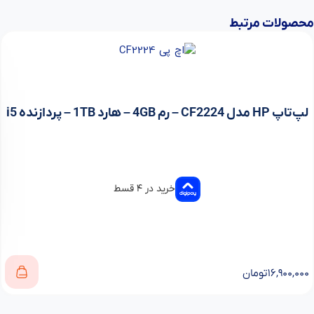
محصولات مرتبط
لپ‌تاپ HP مدل CF2224 – رم 4GB – هارد 1TB – پردازنده i5
خرید در ۴ قسط
۱۶,۹۰۰,۰۰۰
تومان