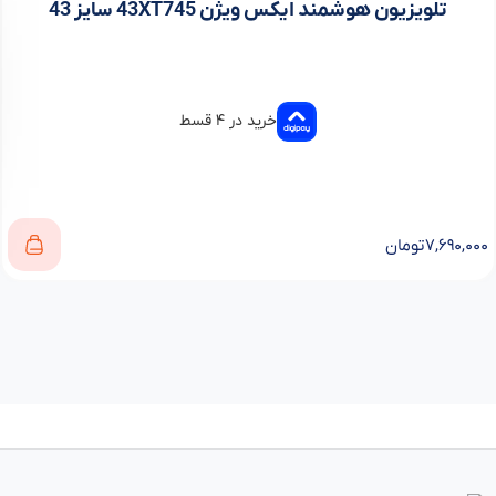
تلویزیون هوشمند ایکس ویژن 43XT745 سایز 43
خرید در ۴ قسط
۷,۶۹۰,۰۰۰
تومان