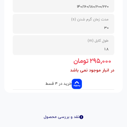
140/160/180/200/220
مدت زمان گرم شدن (s)
30
طول کابل (m)
1.8
۲۹۵,۰۰۰
تومان
در انبار موجود نمی باشد
خرید در ۴ قسط
نقد و بررسی محصول