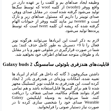
وظیفه ایجاد صداهای بم و کلفت را بر عهده دارد. در
واقع ووفر (woofer) از کلمه woof که توسط سگ‌ها
تولید می‌شود گرفته شده است. در مقابل صدای ووفر،
صدای توییتر را داریم که مسئول صداهای زیر و نازک
است و tweeter نیز مانند کلمه ووفر از حیوانات الهام
گرفته شده که ریشه آن کلمه tweet است که توسط
پرنده‌ها تولید می‌شود.
لازم به ذکر است این ایربادها می‌توانند هرگونه نویز
فعال را تا 9+ دسی‌بل به طور کامل حذف کنند؛ ینی
شما در صورت قرارگیری در شلوغی شهر و یا در مقابل
باد و طوفان متوجه صداهای اطراف خود نخواهید شد.
قابلیت‌های هندزفری بلوتوثی سامسونگ
Galaxy buds 2
داشتن میکروفون 3 گانه که داخل هر کدام از ایرباد ها
تعبیه شده، امکانات ویژه‌ای در هندزفری بادز 2 ایجاد
کرده است. این هندزفری به قابلیت نویز کنسلینگ مجهز
شده تا هم برای گیمرها قابل‌استفاده باشد و هم تمامی
افراد بتوانند هنگام مکالمه، صدایی شفاف را دریافت
کنند. شما می‌توانید به وسیله اپلیکیشن Galaxy
Wearable صدای خود را شخصی سازی کرده تا در
صورت نیاز دستیار صوتی را فرابخوانید.