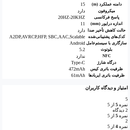
15
دامنه عملکرد (m)
دارد
میکروفون
20HZ-20KHZ
پاسخ فرکانسی
11
اندازه درایور (mm)
دارد
حالت کاهش تأخیر صدا
A2DP,AVRCP,HFP
,
SBC,AAC,Scalable
کدک‌های پشتیبانی‌شده
Android
سازگاری با سیستم‌عامل
5.2
بلوتوث
NFC
ندارد
Type-C
درگاه شارژ
472mAh
ظرفیت باتری کیس
61mAh
ظرفیت باتری ایربادها
امتیاز و دیدگاه کاربران
5
نمره
5
از 5
2 دیدگاه
نمره
5
از 5
2
نمره
4
از 5