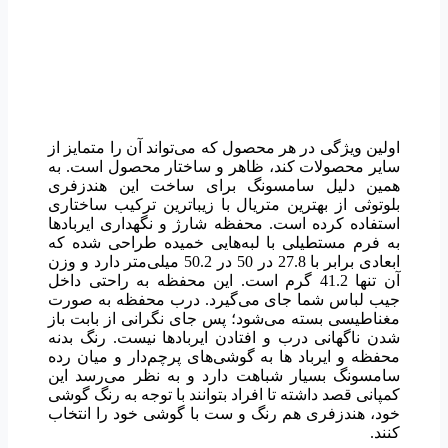
اولین ویژگی در هر محصول که می‌تواند آن را متمایز از
سایر محصولات کند، ظاهر و ساختار محصول است. به
همین دلیل سامسونگ برای ساخت این هندزفری
بلوتوثی از بهترین متریال با زیباترین ترکیب ساختاری
استفاده کرده است. محفظه شارژ و نگهداری ایربادها
به فرم مستطیلی با لبه‌هایی خمیده طراحی شده که
ابعادی برابر با 27.8 در 50 در 50.2 میلی‌متر دارد و وزن
آن تنها 41.2 گرم است. این محفظه به راحتی داخل
جیب لباس شما جای می‌گیرد. درب محفظه به صورت
مغناطیسی بسته می‌شود؛ پس جای نگرانی از بابت باز
شدن ناگهانی درب و افتادن ایربادها نیست. رنگ بدنه
محفظه و ایرباد ها به گوشی‌های پرچم‌دار و میان رده
سامسونگ بسیار شباهت دارد و به نظر می‌رسد این
کمپانی قصد داشته تا افراد بتوانند با توجه به رنگ گوشی
خود، هندزفری هم رنگ و ست با گوشی خود را انتخاب
کنند.