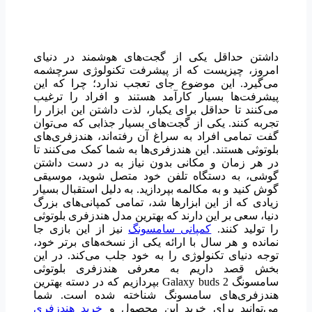
داشتن حداقل یکی از گجت‌های هوشمند در دنیای
امروز، چیزیست که از پیشرفت تکنولوژی سرچشمه
می‌گیرد. این موضوع جای تعجب ندارد؛ چرا که این
پیشرفت‌ها بسیار کارآمد هستند و افراد را ترغیب
می‌کنند تا حداقل برای یکبار، لذت داشتن این ابزار را
تجربه کنند. یکی از گجت‌های بسیار جذابی که می‌توان
گفت تمامی افراد به سراغ آن رفته‌اند، هندزفری‌های
بلوتوثی هستند. این هندزفری‌ها به شما کمک می‌کنند تا
در هر زمان و مکانی بدون نیاز به در دست داشتن
گوشی، به دستگاه تلفن خود متصل شوید، موسیقی
گوش کنید و به مکالمه بپردازید. به دلیل استقبال بسیار
زیادی که از این ابزارها شد، تمامی کمپانی‌های بزرگ
دنیا، سعی بر این دارند که بهترین مدل هندزفری بلوتوثی
را تولید کنند.
کمپانی سامسونگ
نیز از این بازی جا
نمانده و هر سال با ارائه یکی از نسخه‌های برتر خود،
توجه دنیای تکنولوژی را به خود جلب می‌کند. در این
بخش قصد داریم به معرفی هندزفری بلوتوثی
سامسونگ Galaxy buds 2 بپردازیم که در دسته بهترین
هندزفری‌های سامسونگ شناخته شده است. شما
می‌توانید برای خرید این محصول و
خرید هندزفری