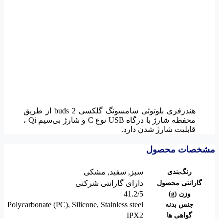
هندزفری بلوتوثی سامسونگ گلکس
ی buds 2 از طریق
محفظه شارژ با درگاه USB نوع C و شارژ بی‌سیم Qi ،
قابلیت شارژ شدن دارد.
مشخصات محصول
سبز
,
سفید
,
مشکی
رنگ‌بندی
دارای گارانتی شرکتی
گارانتی محصول
41.2/5
وزن (g)
Polycarbonate (PC)
,
Silicone
,
Stainless steel
جنس بدنه
IPX2
گواهی ها